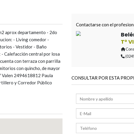
Contactarse con el profesion
 aprox departamento - 2do
Belé
bucion: - Living comedor -
T° V
torios - Vestidor - Baño
Const
 - Calefacción central por losa
(024
cuenta con terraza con parrilla
torios con quincho, de mayor
7 Valen 2494618812 Paula
CONSULTAR POR ESTA PROP
lero y Corredor Público