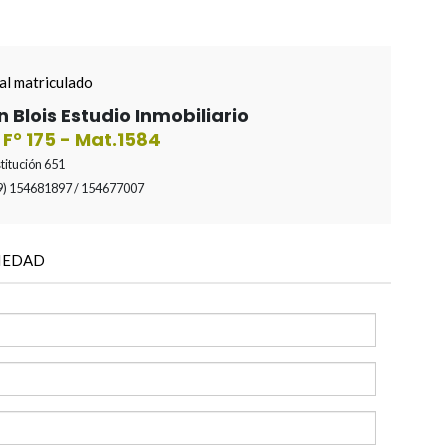
al matriculado
n Blois Estudio Inmobiliario
I F° 175 - Mat.1584
itución 651
9) 154681897 / 154677007
IEDAD