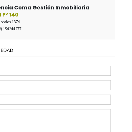
encia Coma Gestión Inmobiliaria
I F° 140
Corales 1374
9) 154244277
IEDAD