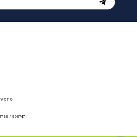
TACTO
13769 / 509747