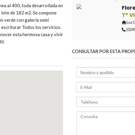
hea al 400, toda desarrollada en
Flor
n lote de 182 m2. Se compone
T° VI
io verde con galería semi
Los 
escriturar Todos los servicios.
(024
conocer esta hermosa casa y vivir
il.
CONSULTAR POR ESTA PROP