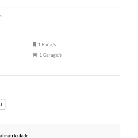
os
1 Baño/s
1 Garage/s
d
al matriculado